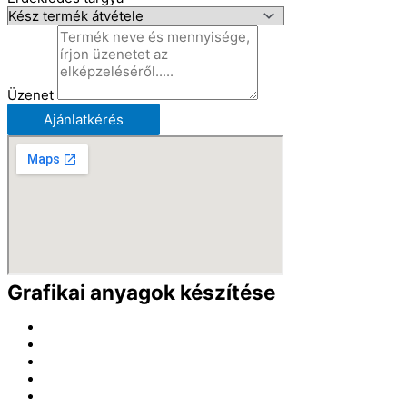
Üzenet
Ajánlatkérés
Grafikai anyagok készítése
Meghívók
Esküvői grafikák
Grafikák plexire
Grafikák papírra
Grafikák fára