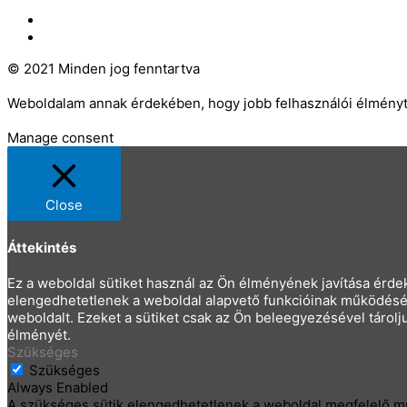
ÁSZF
Adatvédelmi nyilatkozat
© 2021 Minden jog fenntartva
Fejlesztő: SM-web
Weboldalam annak érdekében, hogy jobb felhasználói élményt b
Cookie beállítások
Elfogadom
Manage consent
Close
Áttekintés
Ez a weboldal sütiket használ az Ön élményének javítása érdek
elengedhetetlenek a weboldal alapvető funkcióinak működéséh
weboldalt. Ezeket a sütiket csak az Ön beleegyezésével tárol
élményét.
Szükséges
Szükséges
Always Enabled
A szükséges sütik elengedhetetlenek a weboldal megfelelő műk