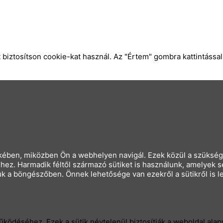
iztosítson cookie-kat használ. Az "Értem" gombra kattintással
ében, miközben Ön a webhelyen navigál. Ezek közül a szükség sz
ez. Harmadik féltől származó sütiket is használunk, amelyek s
juk a böngészőben. Önnek lehetősége van ezekről a sütikről is 
ödéséhez. Ezek a sütik névtelenül biztosítják a weboldal alapv