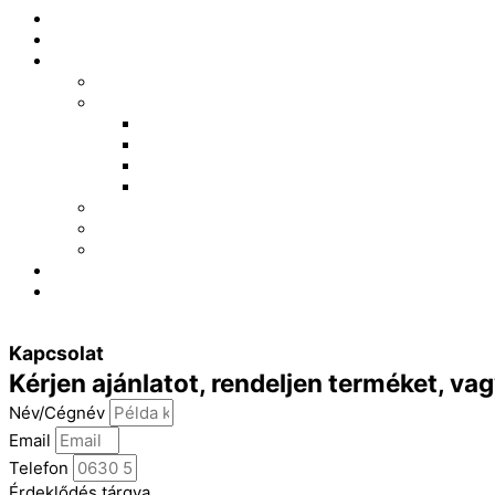
Főoldal
Fotózás
Grafika
Események, ünnepek
Esküvői grafikák
Grafikák plexire
Grafikák papírra
Grafikák textilre
Grafikák fára
Gyerekeknek
Névjegykártya készítés
Styled shoots
Webshop
Kapcsolat
0
Ft
0
Kosár
Kapcsolat
Kérjen ajánlatot, rendeljen terméket, vag
Név/Cégnév
Email
Telefon
Érdeklődés tárgya