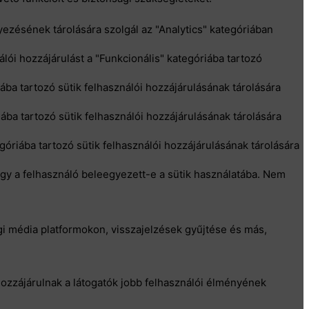
gyezésének tárolására szolgál az "Analytics" kategóriában
ói hozzájárulást a "Funkcionális" kategóriába tartozó
iába tartozó sütik felhasználói hozzájárulásának tárolására
iába tartozó sütik felhasználói hozzájárulásának tárolására
egóriába tartozó sütik felhasználói hozzájárulásának tárolására
hogy a felhasználó beleegyezett-e a sütik használatába. Nem
i média platformokon, visszajelzések gyűjtése és más,
ozzájárulnak a látogatók jobb felhasználói élményének