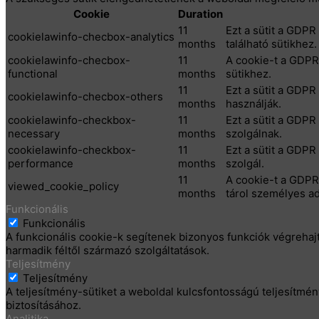
Cookie
Duration
11
Ezt a sütit a GDPR
cookielawinfo-checbox-analytics
months
található sütikhez.
cookielawinfo-checbox-
11
A cookie-t a GDPR 
functional
months
sütikhez.
11
Ezt a sütit a GDPR
cookielawinfo-checbox-others
months
használják.
cookielawinfo-checkbox-
11
Ezt a sütit a GDPR
necessary
months
szolgálnak.
cookielawinfo-checkbox-
11
Ezt a sütit a GDPR
performance
months
szolgál.
11
A cookie-t a GDPR 
viewed_cookie_policy
months
tárol személyes ad
Funkcionális
Funkcionális
A funkcionális cookie-k segítenek bizonyos funkciók végrehaj
harmadik féltől származó szolgáltatások.
Teljesítmény
Teljesítmény
A teljesítmény-sütiket a weboldal kulcsfontosságú teljesítm
biztosításához.
Analitika