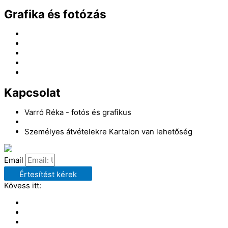
Grafika és fotózás
Grafika gyermekeknek
Névjegykártya plexire
Styled shoots
Család és gyermekfotózás
Megvásárolható termékek
Kapcsolat
Varró Réka - fotós és grafikus
E-mail: info@varrorekafotografika.hu
Személyes átvételekre Kartalon van lehetőség
Email
Értesítést kérek
Kövess itt: