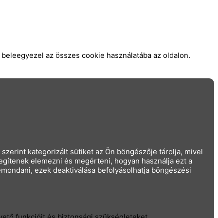
 beleegyezel az összes cookie használatába az oldalon.
erint kategorizált sütiket az Ön böngészője tárolja, mivel
egítenek elemezni és megérteni, hogyan használja ezt a
lemondani, ezek deaktiválása befolyásolhatja böngészési
ető funkcióit és biztonsági szükségleteket.